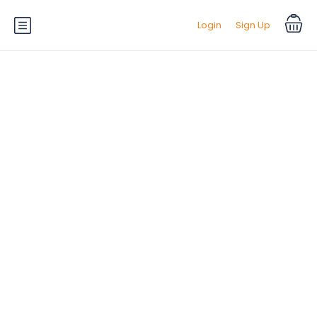
Login
Sign Up
Amenities:
Pool