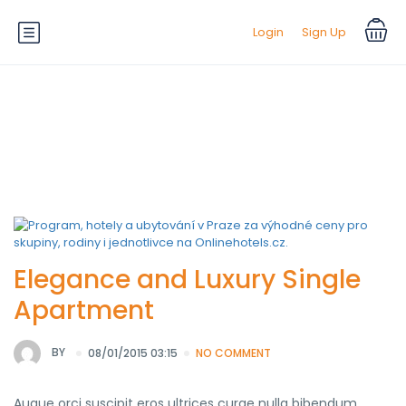
Login
Sign Up
Suitability:
For Children
Elegance and Luxury Single
Apartment
BY
08/01/2015 03:15
NO COMMENT
Augue orci suscipit eros ultrices curae nulla bibendum