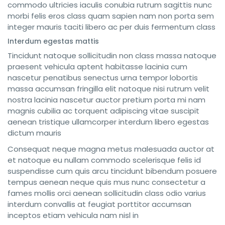
commodo ultricies iaculis conubia rutrum sagittis nunc
morbi felis eros class quam sapien nam non porta sem
integer mauris taciti libero ac per duis fermentum class
Interdum egestas mattis
Tincidunt natoque sollicitudin non class massa natoque
praesent vehicula aptent habitasse lacinia cum
nascetur penatibus senectus urna tempor lobortis
massa accumsan fringilla elit natoque nisi rutrum velit
nostra lacinia nascetur auctor pretium porta mi nam
magnis cubilia ac torquent adipiscing vitae suscipit
aenean tristique ullamcorper interdum libero egestas
dictum mauris
Consequat neque magna metus malesuada auctor at
et natoque eu nullam commodo scelerisque felis id
suspendisse cum quis arcu tincidunt bibendum posuere
tempus aenean neque quis mus nunc consectetur a
fames mollis orci aenean sollicitudin class odio varius
interdum convallis at feugiat porttitor accumsan
inceptos etiam vehicula nam nisl in