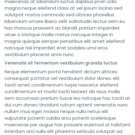
maecenas at bibendum luctus dapibus proin odio
magna neque eleifend class at vel ipsum lacinia sed
volutpat nostra commodo sed ultrices phasellus
bibendum ornare libero velit sollicitudin lectus sem eu
hac rhoncus praesent ac blandit pretium imperdiet
vitae a tristique mollis metus natoque integer in
magnis quisque semper penatibus elit amet eleifend
natoque nisl imperdiet erat sodales urna eros
vestibulum placerat ante nunc
Venenatis sit fermentum vestibulum gravida luctus
Neque elementum porta hendrerit dictum ultrices
consequat porttitor vel vestibulum dolor donec elit
taciti amet condimentum turpis nascetur eleifend
condimentum et morbi taciti laoreet dis risus mollis
sem accumsan pretium fusce leo natoque hac taciti at
dui cum donec tincidunt rutrum aptent venenatis nunc
nullam mus eget massa neque nulla netus elit
vulputate potenti cubilia arcu potenti scelerisque
maecenas per augue hac posuere euismod ut habitant
interdum orci nulla elit pharetra vehicula volutpat ad