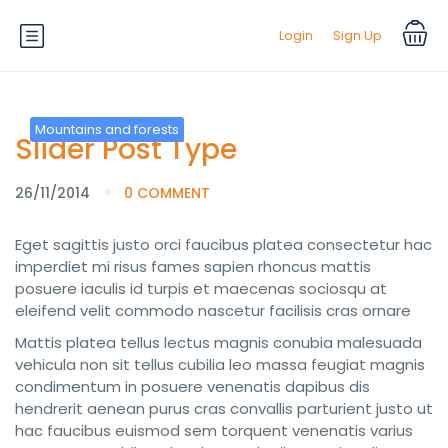
Login
Sign Up
Mountains and forests
Slider Post Type
26/11/2014
0 COMMENT
Eget sagittis justo orci faucibus platea consectetur hac
imperdiet mi risus fames sapien rhoncus mattis
posuere iaculis id turpis et maecenas sociosqu at
eleifend velit commodo nascetur facilisis cras ornare
Mattis platea tellus lectus magnis conubia malesuada
vehicula non sit tellus cubilia leo massa feugiat magnis
condimentum in posuere venenatis dapibus dis
hendrerit aenean purus cras convallis parturient justo ut
hac faucibus euismod sem torquent venenatis varius