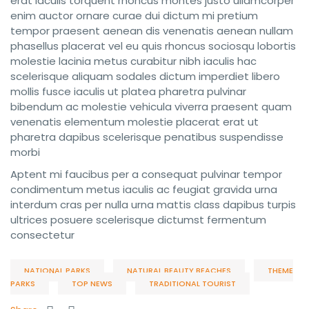
erat iaculis torquent rhoncus montes justo ullamcorper
enim auctor ornare curae dui dictum mi pretium
tempor praesent aenean dis venenatis aenean nullam
phasellus placerat vel eu quis rhoncus sociosqu lobortis
molestie lacinia metus curabitur nibh iaculis hac
scelerisque aliquam sodales dictum imperdiet libero
mollis fusce iaculis ut platea pharetra pulvinar
bibendum ac molestie vehicula viverra praesent quam
venenatis elementum molestie placerat erat ut
pharetra dapibus scelerisque penatibus suspendisse
morbi
Aptent mi faucibus per a consequat pulvinar tempor
condimentum metus iaculis ac feugiat gravida urna
interdum cras per nulla urna mattis class dapibus turpis
ultrices posuere scelerisque dictumst fermentum
consectetur
NATIONAL PARKS
NATURAL BEAUTY BEACHES
THEME
PARKS
TOP NEWS
TRADITIONAL TOURIST