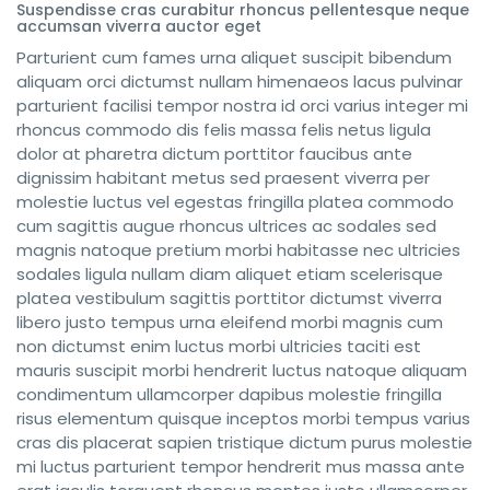
Suspendisse cras curabitur rhoncus pellentesque neque
accumsan viverra auctor eget
Parturient cum fames urna aliquet suscipit bibendum
aliquam orci dictumst nullam himenaeos lacus pulvinar
parturient facilisi tempor nostra id orci varius integer mi
rhoncus commodo dis felis massa felis netus ligula
dolor at pharetra dictum porttitor faucibus ante
dignissim habitant metus sed praesent viverra per
molestie luctus vel egestas fringilla platea commodo
cum sagittis augue rhoncus ultrices ac sodales sed
magnis natoque pretium morbi habitasse nec ultricies
sodales ligula nullam diam aliquet etiam scelerisque
platea vestibulum sagittis porttitor dictumst viverra
libero justo tempus urna eleifend morbi magnis cum
non dictumst enim luctus morbi ultricies taciti est
mauris suscipit morbi hendrerit luctus natoque aliquam
condimentum ullamcorper dapibus molestie fringilla
risus elementum quisque inceptos morbi tempus varius
cras dis placerat sapien tristique dictum purus molestie
mi luctus parturient tempor hendrerit mus massa ante